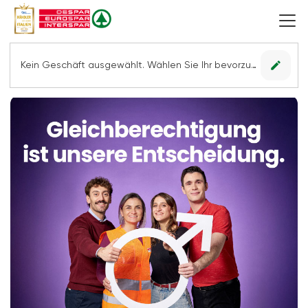
edit
Kein Geschäft ausgewählt. Wählen Sie Ihr bevorzugtes Geschäft, um alle Angebote sehen zu können.