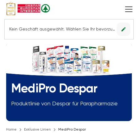
edit
Kein Geschäft ausgewählt. Wählen Sie Ihr bevorzugtes Geschäft, um alle Angebote sehen zu können.
MediPro Despar
Produktlinie von Despar für Parapharmazie
Home
Exklusive Linien
MediPro Despar