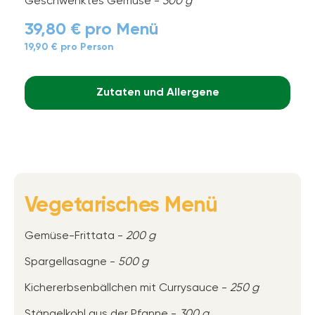
Geschwenktes Gemüse -
300 g
39,80 € pro Menü
19,90 € pro Person
Zutaten und Allergene
Vegetarisches Menü
Gemüse-Frittata -
200 g
Spargellasagne -
500 g
Kichererbsenbällchen mit Currysauce -
250 g
Stängelkohl aus der Pfanne -
300 g