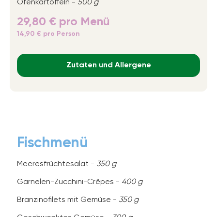
Ofenkartoffeln -
500 g
29,80 € pro Menü
14,90 € pro Person
Zutaten und Allergene
Fischmenü
Meeresfrüchtesalat -
350 g
Garnelen-Zucchini-Crêpes -
400 g
Branzinofilets mit Gemüse -
350 g