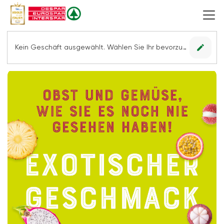
edit
Kein Geschäft ausgewählt. Wählen Sie Ihr bevorzugtes Geschäft, um alle Angebote sehen zu können.