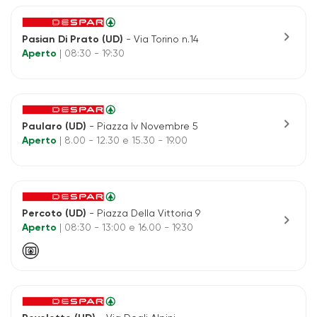
chevron_right
Pasian Di Prato (UD)
- Via Torino n.14
Aperto
| 08:30 - 19:30
chevron_right
Paularo (UD)
- Piazza Iv Novembre 5
Aperto
| 8.00 - 12.30 e 15.30 - 19.00
Percoto (UD)
- Piazza Della Vittoria 9
chevron_right
Aperto
| 08:30 - 13:00 e 16.00 - 19.30