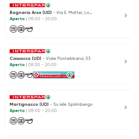
Bagnaria Arsa (UD)
- Via E. Mattei, Loc Merlana
chevron_right
Aperto
| 08:00 - 20:00
Cassacco (UD)
- Viale Pontebbana, 53
chevron_right
Aperto
| 08:30 - 20:00
Martignacco (UD)
- Ss 464 Spilimbergo
chevron_right
Aperto
| 08:00 - 20:00