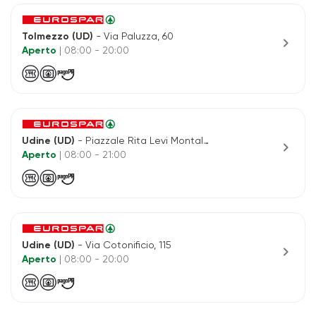
Tolmezzo (UD)
- Via Paluzza, 60
chevron_right
Aperto
| 08:00 - 20:00
Udine (UD)
- Piazzale Rita Levi Montalcini, 1
chevron_right
Aperto
| 08:00 - 21:00
Udine (UD)
- Via Cotonificio, 115
chevron_right
Aperto
| 08:00 - 20:00