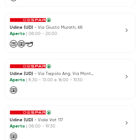
Udine (UD)
- Via Giusto Muratti, 68
chevron_right
Aperto
| 08:00 - 20:00
Udine (UD)
- Via Tiepolo Ang. Via Montegrappa
chevron_right
Aperto
| 8.30 - 13.00 e 16:00 - 19.30
Udine (UD)
- Viale Vat 117
chevron_right
Aperto
| 08:00 - 19:30