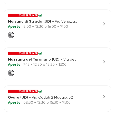
Morsano di Strada (UD)
- Via Venezia 86
chevron_right
Aperto
| 8.00 - 12.30 e 16.00 - 19.00
Muzzana del Turgnano (UD)
- Via degli Orti, 9
chevron_right
Aperto
| 7.45 - 12.30 e 15.30 - 19.00
chevron_right
Ovaro (UD)
- Via Caduti 2 Maggio, 82
Aperto
| 08:30 - 12:30 e 15:30 - 19:00