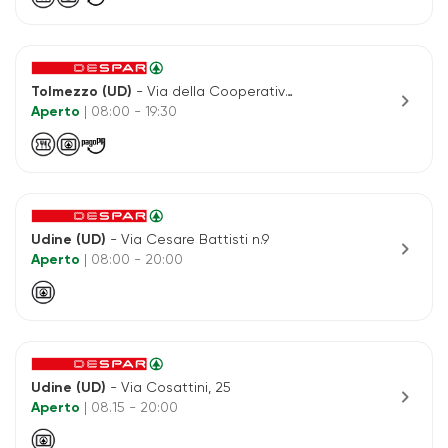
Tolmezzo (UD)
- Via della Cooperativa, 11
chevron_right
Aperto
| 08:00 - 19:30
Udine (UD)
- Via Cesare Battisti n.9
chevron_right
Aperto
| 08:00 - 20:00
Udine (UD)
- Via Cosattini, 25
chevron_right
Aperto
| 08.15 - 20:00