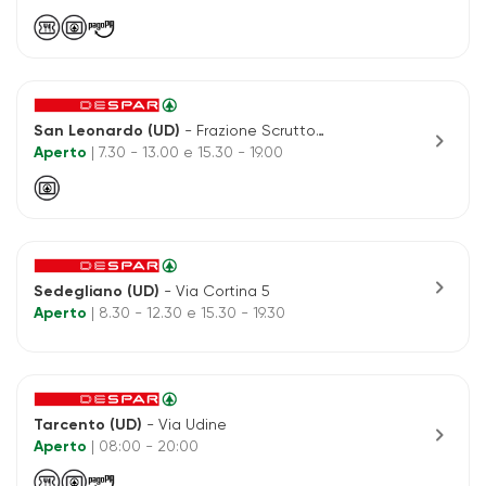
San Leonardo (UD)
- Frazione Scrutto 15
chevron_right
Aperto
| 7.30 - 13.00 e 15.30 - 19.00
chevron_right
Sedegliano (UD)
- Via Cortina 5
Aperto
| 8.30 - 12.30 e 15.30 - 19.30
Tarcento (UD)
- Via Udine
chevron_right
Aperto
| 08:00 - 20:00