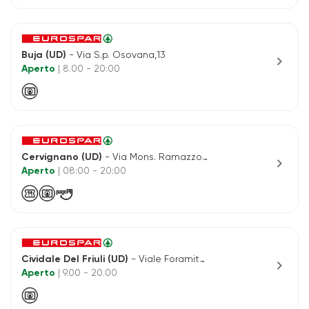
Buja (UD)
- Via S.p. Osovana,13
chevron_right
Aperto
| 8.00 - 20:00
Cervignano (UD)
- Via Mons. Ramazzotti
chevron_right
Aperto
| 08:00 - 20:00
Cividale Del Friuli (UD)
- Viale Foramitti, 8-2
chevron_right
Aperto
| 9.00 - 20.00