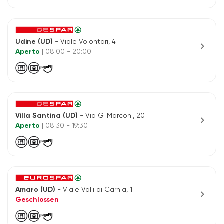
Udine (UD)
- Viale Volontari, 4
chevron_right
Aperto
| 08:00 - 20:00
Villa Santina (UD)
- Via G. Marconi, 20
chevron_right
Aperto
| 08:30 - 19:30
Amaro (UD)
- Viale Valli di Carnia, 1
chevron_right
Geschlossen