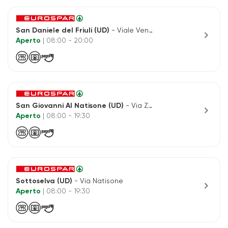
San Daniele del Friuli (UD)
- Viale Venezia, 1
chevron_right
Aperto
| 08:00 - 20:00
San Giovanni Al Natisone (UD)
- Via Zorutti
chevron_right
Aperto
| 08:00 - 19:30
Sottoselva (UD)
- Via Natisone
chevron_right
Aperto
| 08:00 - 19:30