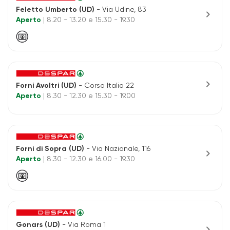
Feletto Umberto (UD)
- Via Udine, 83
chevron_right
Aperto
| 8.20 - 13.20 e 15.30 - 19.30
chevron_right
Forni Avoltri (UD)
- Corso Italia 22
Aperto
| 8.30 - 12.30 e 15.30 - 19.00
Forni di Sopra (UD)
- Via Nazionale, 116
chevron_right
Aperto
| 8.30 - 12.30 e 16.00 - 19.30
Gonars (UD)
- Via Roma 1
chevron_right