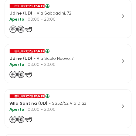
Udine (UD)
- Via Sabbadini, 72
chevron_right
Aperto
| 08:00 - 20:00
Udine (UD)
- Via Scalo Nuovo, 7
chevron_right
Aperto
| 08:00 - 20:00
Villa Santina (UD)
- SS52/52 Via Diaz
chevron_right
Aperto
| 08:00 - 20:00