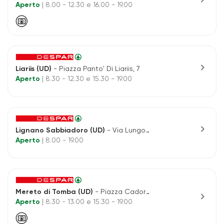
Aperto
| 8.00 - 12.30 e 16.00 - 19.00
chevron_right
Liariis (UD)
- Piazza Panto' Di Liariis, 7
Aperto
| 8.30 - 12.30 e 15.30 - 19.00
chevron_right
Lignano Sabbiadoro (UD)
- Via Lungomare R.riva, 13
Aperto
| 8.00 - 19.00
Mereto di Tomba (UD)
- Piazza Cadorna, 2
chevron_right
Aperto
| 8.30 - 13.00 e 15.30 - 19.00