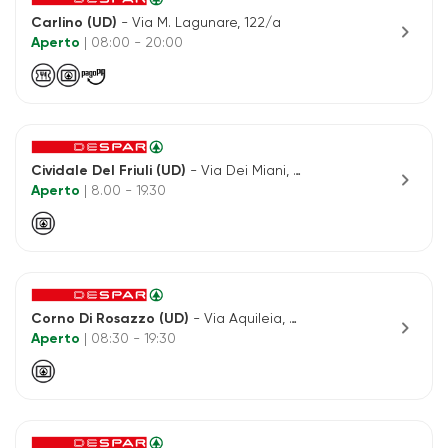
Carlino (UD)
- Via M. Lagunare, 122/a
chevron_right
Aperto
| 08:00 - 20:00
Cividale Del Friuli (UD)
- Via Dei Miani, 41
chevron_right
Aperto
| 8.00 - 19.30
Corno Di Rosazzo (UD)
- Via Aquileia, 66-int.1
chevron_right
Aperto
| 08:30 - 19:30