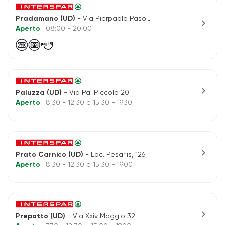
Pradamano (UD)
- Via Pierpaolo Pasolini, Int. 4
chevron_right
Aperto
| 08:00 - 20:00
chevron_right
Paluzza (UD)
- Via Pal Piccolo 20
Aperto
| 8.30 - 12.30 e 15.30 - 19.30
chevron_right
Prato Carnico (UD)
- Loc. Pesariis, 126
Aperto
| 8.30 - 12.30 e 15.30 - 19.00
chevron_right
Prepotto (UD)
- Via Xxiv Maggio 32