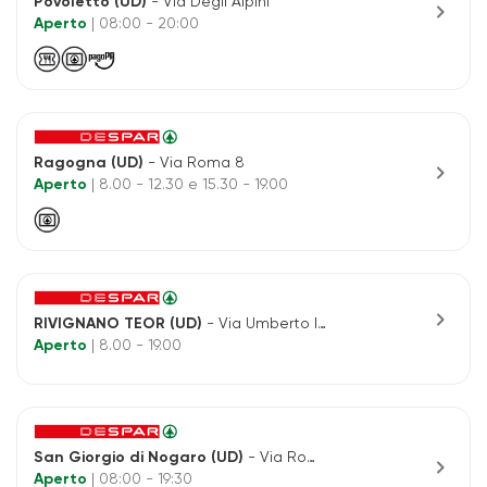
Povoletto (UD)
- Via Degli Alpini
chevron_right
Aperto
| 08:00 - 20:00
Ragogna (UD)
- Via Roma 8
chevron_right
Aperto
| 8.00 - 12.30 e 15.30 - 19.00
chevron_right
RIVIGNANO TEOR (UD)
- Via Umberto I',42
Aperto
| 8.00 - 19.00
San Giorgio di Nogaro (UD)
- Via Roma, 31
chevron_right
Aperto
| 08:00 - 19:30