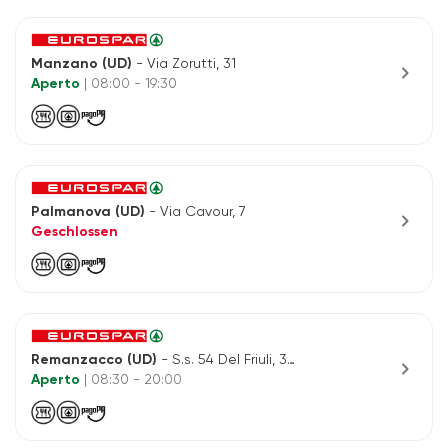
Manzano (UD)
- Via Zorutti, 31
chevron_right
Aperto
| 08:00 - 19:30
Palmanova (UD)
- Via Cavour, 7
chevron_right
Geschlossen
Remanzacco (UD)
- S.s. 54 Del Friuli, 34/1
chevron_right
Aperto
| 08:30 - 20:00