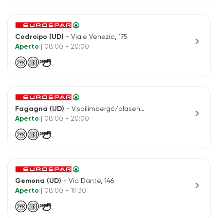
Codroipo (UD)
- Viale Venezia, 175
chevron_right
Aperto
| 08:00 - 20:00
Fagagna (UD)
- V.spilimbergo/plasencis, 1/4
chevron_right
Aperto
| 08:00 - 20:00
Gemona (UD)
- Via Dante, 146
chevron_right
Aperto
| 08:00 - 19:30