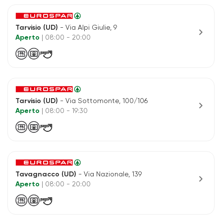
Tarvisio (UD)
- Via Alpi Giulie, 9
chevron_right
Aperto
| 08:00 - 20:00
Tarvisio (UD)
- Via Sottomonte, 100/106
chevron_right
Aperto
| 08:00 - 19:30
Tavagnacco (UD)
- Via Nazionale, 139
chevron_right
Aperto
| 08:00 - 20:00