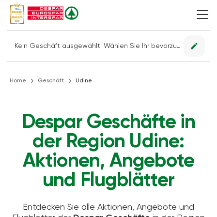
edit
Kein Geschäft ausgewählt. Wählen Sie Ihr bevorzugtes Geschäft, um alle Angebote sehen zu können.
Home
Geschäft
Udine
Despar Geschäfte in
der Region Udine:
Aktionen, Angebote
und Flugblätter
Entdecken Sie alle Aktionen, Angebote und