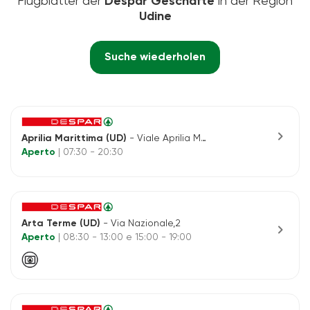
Flugblätter der
Despar Geschäfte
in der Region
Udine
Suche wiederholen
chevron_right
Aprilia Marittima (UD)
- Viale Aprilia Marittima, 172
Aperto
| 07:30 - 20:30
Arta Terme (UD)
- Via Nazionale,2
chevron_right
Aperto
| 08:30 - 13:00 e 15:00 - 19:00