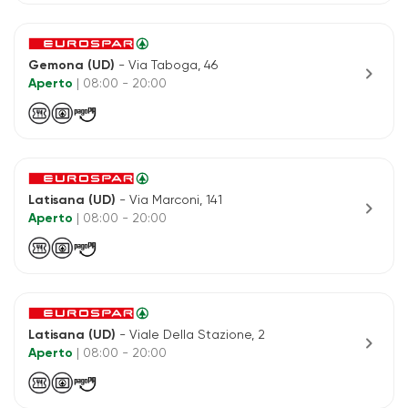
Gemona (UD)
- Via Taboga, 46
chevron_right
Aperto
| 08:00 - 20:00
Latisana (UD)
- Via Marconi, 141
chevron_right
Aperto
| 08:00 - 20:00
Latisana (UD)
- Viale Della Stazione, 2
chevron_right
Aperto
| 08:00 - 20:00