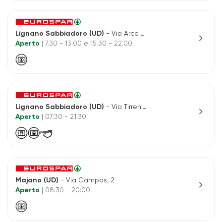
Lignano Sabbiadoro (UD)
- Via Arco Della Tartana, 1
chevron_right
Aperto
| 7.30 - 13.00 e 15.30 - 22.00
Lignano Sabbiadoro (UD)
- Via Tirrenia, 10
chevron_right
Aperto
| 07:30 - 21:30
Majano (UD)
- Via Campos, 2
chevron_right
Aperto
| 08:30 - 20:00