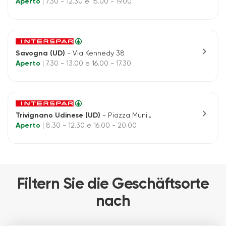
Aperto
| 7.30 - 12.30 e 15.00 - 19.00
chevron_right
Savogna (UD)
- Via Kennedy 38
Aperto
| 7.30 - 13.00 e 16.00 - 17.30
chevron_right
Trivignano Udinese (UD)
- Piazza Municipio 8
Aperto
| 8.30 - 12.30 e 16.00 - 20.00
Filtern Sie die Geschäftsorte
nach