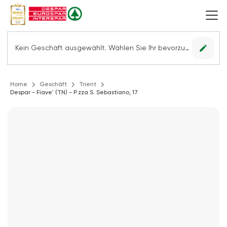
edit
Kein Geschäft ausgewählt. Wählen Sie Ihr bevorzugtes Geschäft, um alle Angebote sehen zu können.
Home
Geschäft
Trient
Despar - Fiave' (TN) - P.zza S. Sebastiano, 17