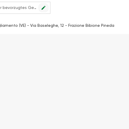
edit
Kein Geschäft ausgewählt. Wählen Sie Ihr bevorzugtes Geschäft, um alle Angebote sehen zu können.
liamento (VE) - Via Baseleghe, 12 - Frazione Bibione Pineda