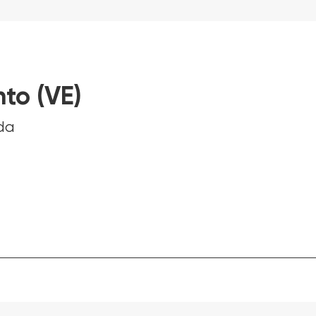
to (VE)
eda