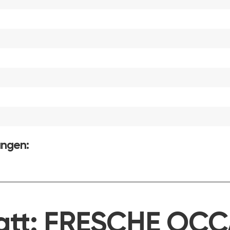
ungen:
att:
FRESCHE OCC