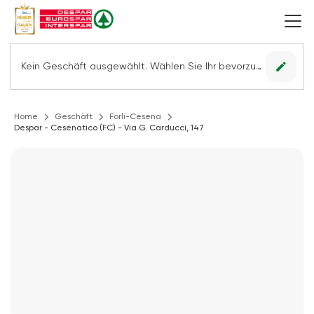
edit
Kein Geschäft ausgewählt. Wählen Sie Ihr bevorzugtes Geschäft, um alle Angebote sehen zu können.
Home
Geschäft
Forli-Cesena
Despar - Cesenatico (FC) - Via G. Carducci, 147