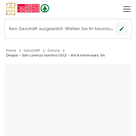
edit
Kein Geschäft ausgewählt. Wählen Sie Ihr bevorzugtes Geschäft, um alle Angebote sehen zu können.
Home
Geschäft
Gorizia
Despar - San Lorenzo Isontino (GO) - Via N.tommaseo, 84