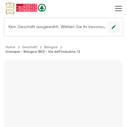
edit
Kein Geschäft ausgewählt. Wählen Sie Ihr bevorzugtes Geschäft, um alle Angebote sehen zu können.
Home
Geschäft
Bologna
Interspar - Bologna (BO) - Via dell'Industria, 12