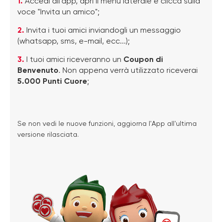
1.
Accedi all'app, apri il menù laterale e clicca sulla
voce "Invita un amico";
2.
Invita i tuoi amici inviandogli un messaggio
(whatsapp, sms, e-mail, ecc...);
3.
I tuoi amici riceveranno un
Coupon di
Benvenuto
. Non appena verrà utilizzato riceverai
5.000 Punti Cuore
;
Se non vedi le nuove funzioni, aggiorna l'App all'ultima
versione rilasciata.