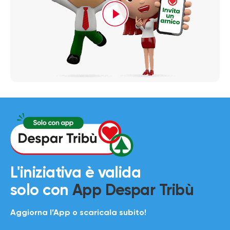
L'iniziativa è valida
solo con
App Despar Tribù
Aggiorna l’App o scaricala subito!