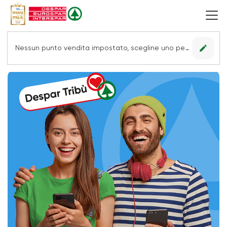
edit
Nessun punto vendita impostato, scegline uno per vedere le offerte.