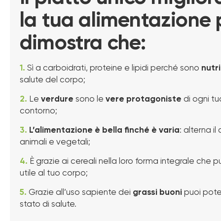
la tua alimentazione 
dimostra che:
1.
Sì a carboidrati, proteine e lipidi perché sono
nutri
salute del corpo;
2.
Le
verdure
sono le
vere protagoniste
di ogni t
contorno;
3.
L’alimentazione è bella finché è varia
: alterna i
animali e vegetali;
4.
È grazie ai cereali nella loro forma integrale che p
utile al tuo corpo;
5.
Grazie all’uso sapiente dei
grassi buoni
puoi pote
stato di salute.