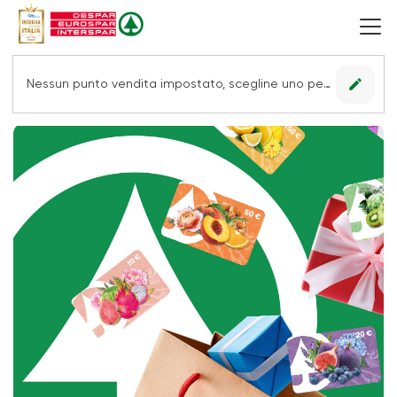
edit
Nessun punto vendita impostato, scegline uno per vedere le offerte.