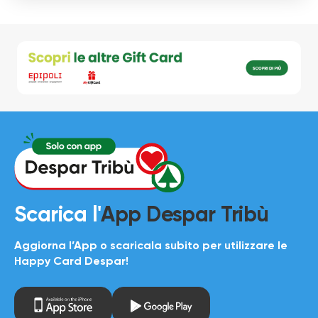
Scarica l'
App Despar Tribù
Aggiorna l’App o scaricala subito per utilizzare le
Happy Card Despar!