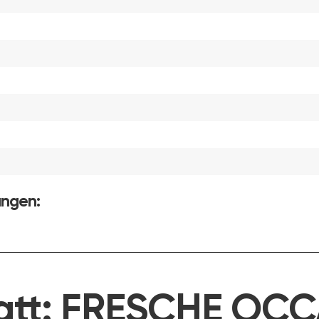
ungen:
att:
FRESCHE OCC