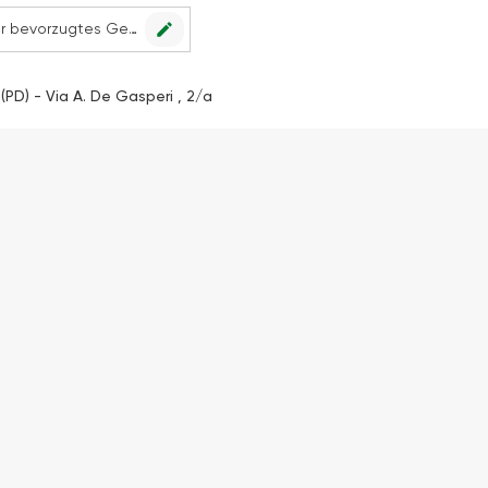
edit
Kein Geschäft ausgewählt. Wählen Sie Ihr bevorzugtes Geschäft, um alle Angebote sehen zu können.
PD) - Via A. De Gasperi , 2/a