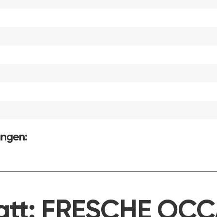
ungen:
att:
FRESCHE OCC