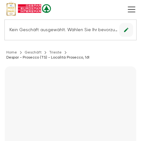
edit
Kein Geschäft ausgewählt. Wählen Sie Ihr bevorzugtes Geschäft, um alle Angebote sehen zu können.
Home
Geschäft
Trieste
Despar - Prosecco (TS) - Località Prosecco, 161