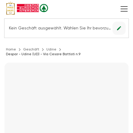
edit
Kein Geschäft ausgewählt. Wählen Sie Ihr bevorzugtes Geschäft, um alle Angebote sehen zu können.
Home
Geschäft
Udine
Despar - Udine (UD) - Via Cesare Battisti n.9