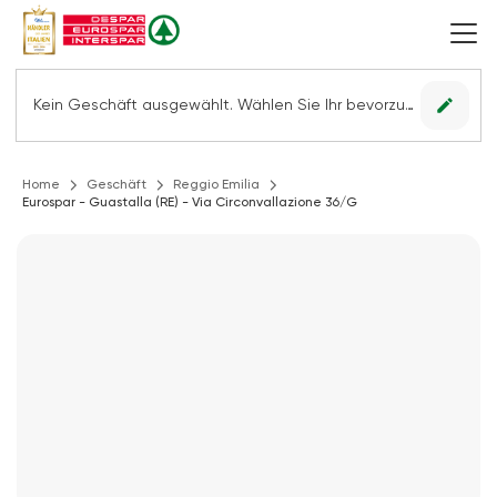
edit
Kein Geschäft ausgewählt. Wählen Sie Ihr bevorzugtes Geschäft, um alle Angebote sehen zu können.
Home
Geschäft
Reggio Emilia
Eurospar - Guastalla (RE) - Via Circonvallazione 36/G