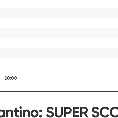
 - 20:00
antino:
SUPER SCO