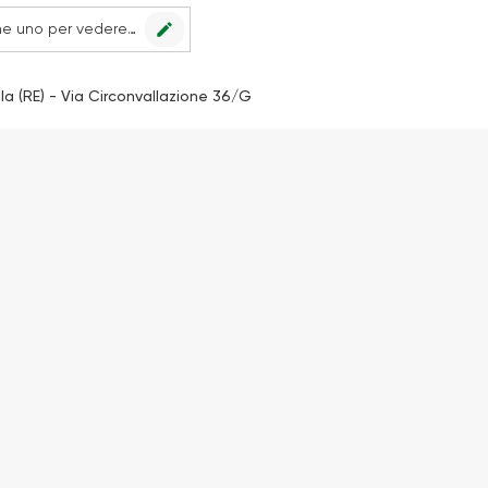
edit
Nessun punto vendita impostato, scegline uno per vedere le offerte.
la (RE) - Via Circonvallazione 36/G