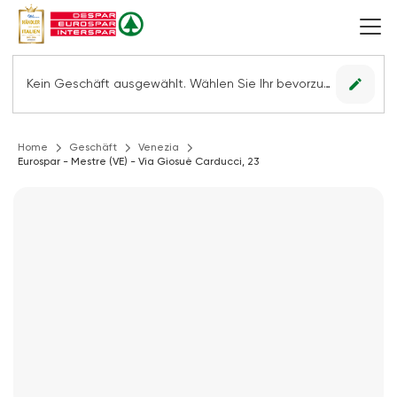
edit
Kein Geschäft ausgewählt. Wählen Sie Ihr bevorzugtes Geschäft, um alle Angebote sehen zu können.
Home
Geschäft
Venezia
Eurospar - Mestre (VE) - Via Giosuè Carducci, 23