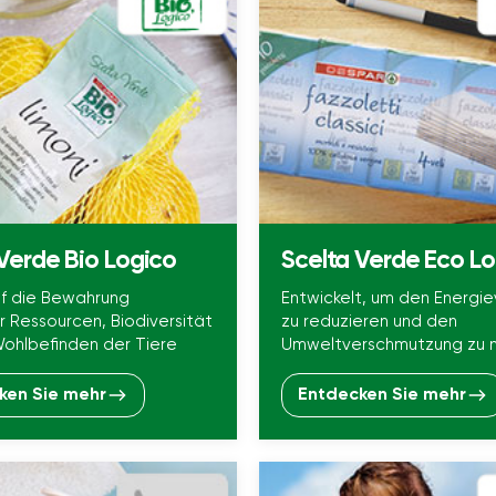
Verde Bio Logico
Scelta Verde Eco L
f die Bewahrung
Entwickelt, um den Energi
er Ressourcen, Biodiversität
zu reduzieren und den
ohlbefinden der Tiere
Umweltverschmutzung zu m
ken Sie mehr
Entdecken Sie mehr