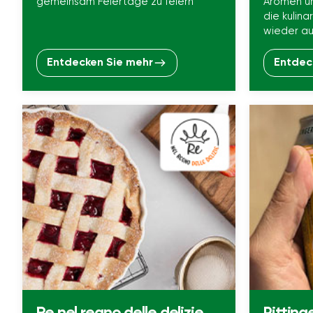
gemeinsam Feiertage zu feiern
Aromen u
die kulina
wieder au
Entdecken Sie mehr
Entdec