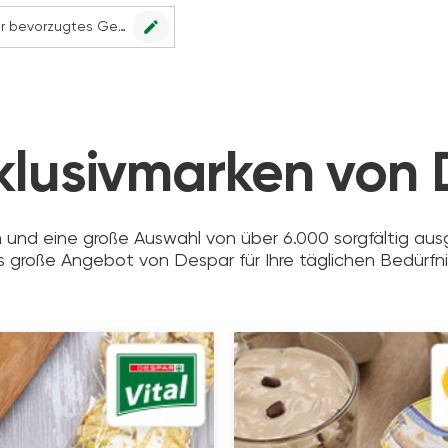
edit
Kein Geschäft ausgewählt. Wählen Sie Ihr bevorzugtes Geschäft, um alle Angebote sehen zu können.
klusivmarken von
n und eine große Auswahl von über 6.000 sorgfältig ausg
 große Angebot von Despar für Ihre täglichen Bedürfni