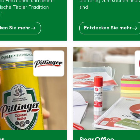
nd Emotionen und nimmt
die fertig zum Kochen und
rische Tiroler Tradition
sind
f
ken Sie mehr
Entdecken Sie mehr