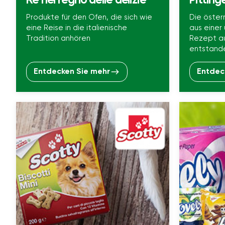
Re nel regno delle delizie
Pitting
Produkte für den Ofen, die sich wie
Die öster
eine Reise in die italienische
aus einer
Tradition anhören
Rezept au
entstande
Entdecken Sie mehr
Entdec