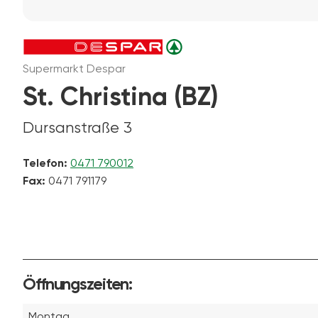
Supermarkt Despar
St. Christina (BZ)
Dursanstraße 3
Telefon:
0471 790012
Fax:
0471 791179
Öffnungszeiten:
Montag