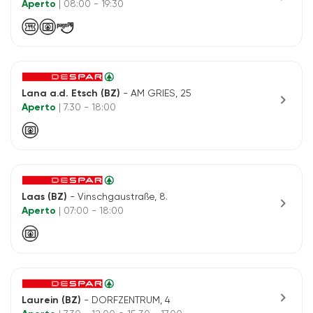
Aperto
| 08:00 - 19:30
Lana a.d. Etsch (BZ)
- AM GRIES, 25
chevron_right
Aperto
| 7.30 - 18:00
Laas (BZ)
- Vinschgaustraße, 8.
chevron_right
Aperto
| 07:00 - 18:00
chevron_right
Laurein (BZ)
- DORFZENTRUM, 4