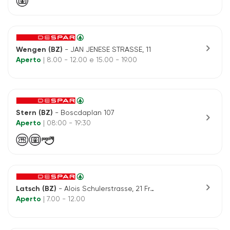
chevron_right
Wengen (BZ)
- JAN JENESE STRASSE, 11
Aperto
| 8.00 - 12.00 e 15.00 - 19.00
Stern (BZ)
- Boscdaplan 107
chevron_right
Aperto
| 08:00 - 19:30
chevron_right
Latsch (BZ)
- Alois Schulerstrasse, 21 Fraz. Tarsch
Aperto
| 7.00 - 12.00