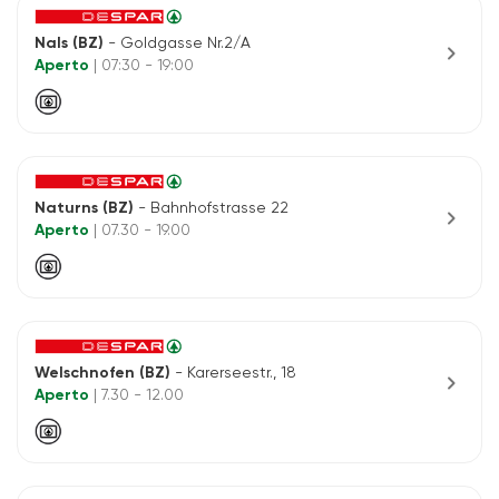
Nals (BZ)
- Goldgasse Nr.2/A
chevron_right
Aperto
| 07:30 - 19:00
Naturns (BZ)
- Bahnhofstrasse 22
chevron_right
Aperto
| 07.30 - 19.00
Welschnofen (BZ)
- Karerseestr., 18
chevron_right
Aperto
| 7.30 - 12.00