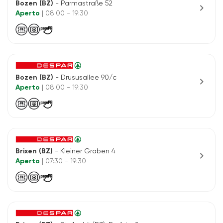
Bozen (BZ)
- Parmastraße 52
chevron_right
Aperto
| 08:00 - 19:30
Bozen (BZ)
- Drususallee 90/c
chevron_right
Aperto
| 08:00 - 19:30
Brixen (BZ)
- Kleiner Graben 4
chevron_right
Aperto
| 07:30 - 19:30