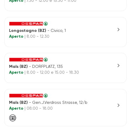
Aperto
| 7.30 - 12.00 e 15.30 - 17.00
chevron_right
Longostagno (BZ)
- Civico, 1
Aperto
| 8.00 - 12.30
chevron_right
Mals (BZ)
- DORFPLATZ, 135
Aperto
| 8.00 - 12.00 e 15.00 - 18.30
Mals (BZ)
- Gen.J.Verdross Strasse, 12/b
chevron_right
Aperto
| 08:00 - 18.00