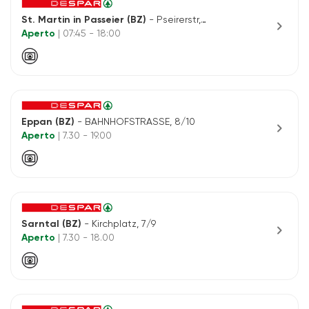
St. Martin in Passeier (BZ)
- Pseirerstr, 85
chevron_right
Aperto
| 07:45 - 18:00
Eppan (BZ)
- BAHNHOFSTRASSE, 8/10
chevron_right
Aperto
| 7.30 - 19.00
Sarntal (BZ)
- Kirchplatz, 7/9
chevron_right
Aperto
| 7.30 - 18.00