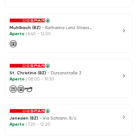
Muhlbach (BZ)
- Katharina Lanz Strasse 63
chevron_right
Aperto
| 6.45 - 12.00
St. Christina (BZ)
- Dursanstraße 3
chevron_right
Aperto
| 08:00 - 19:30
chevron_right
Jenesien (BZ)
- Via Schrann, 8/c
Aperto
| 7.20 - 12.20