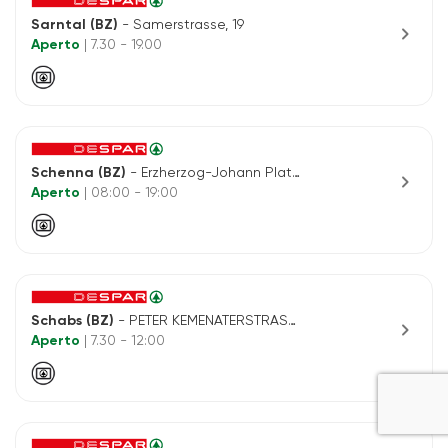
Sarntal (BZ)
- Samerstrasse, 19
chevron_right
Aperto
| 7.30 - 19.00
Schenna (BZ)
- Erzherzog-Johann Platz, 6
chevron_right
Aperto
| 08:00 - 19:00
Schabs (BZ)
- PETER KEMENATERSTRASSE, 15
chevron_right
Aperto
| 7.30 - 12:00