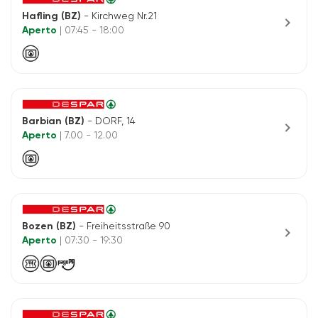
Hafling (BZ)
- Kirchweg Nr.21
chevron_right
Aperto
| 07:45 - 18:00
Barbian (BZ)
- DORF, 14
chevron_right
Aperto
| 7.00 - 12.00
Bozen (BZ)
- Freiheitsstraße 90
chevron_right
Aperto
| 07:30 - 19:30