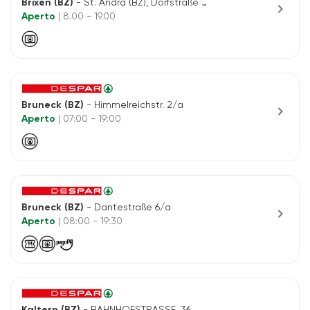
Brixen (BZ)
- St. Andrä (BZ), Dorfstraße 25
chevron_right
Aperto
| 8.00 - 19.00
Bruneck (BZ)
- Himmelreichstr. 2/a
chevron_right
Aperto
| 07:00 - 19:00
Bruneck (BZ)
- Dantestraße 6/a
chevron_right
Aperto
| 08:00 - 19:30
Kaltern (BZ)
- BAHNHOFSTRASSE, 36