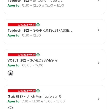
Toblach (BZ)
- St. Johannesstr., 2
Aperto
| 8.30 - 12.30 e 15:30 - 19.30
chevron_right
Toblach (BZ)
- GRAF KÜNIGLSTRASSE, 3/7
Aperto
| 8.30 - 12.30
VOELS (BZ)
- SCHLOSSWEG, 4
chevron_right
Aperto
| 08:00 - 19:00
Gais (BZ)
- Ulrich Von Tauferstr., 8
chevron_right
Aperto
| 7.30 - 13.00 e 15.00 - 18.00