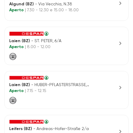
chevron_right
Algund (BZ)
- Via Vecchia, N.38
Aperto
| 7.30 - 12.30 e 15.00 - 18.00
Laien (BZ)
- ST. PETER, 6/A
chevron_right
Aperto
| 8.00 - 12.00
Laien (BZ)
- HUBER-PFLASTERSTRASSE, 3/C
chevron_right
Aperto
| 7.15 - 12.15
Leifers (BZ)
- Andreas-Hofer-Straße 2/a
chevron_right