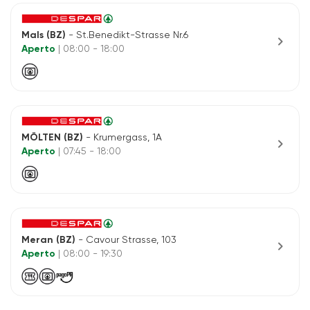
Mals (BZ)
- St.Benedikt-Strasse Nr.6
chevron_right
Aperto
| 08:00 - 18:00
MÖLTEN (BZ)
- Krumergass, 1A
chevron_right
Aperto
| 07:45 - 18:00
Meran (BZ)
- Cavour Strasse, 103
chevron_right
Aperto
| 08:00 - 19:30