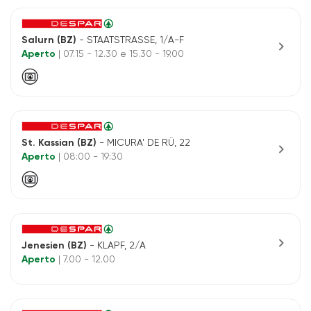
Salurn (BZ)
- STAATSTRASSE, 1/A-F
chevron_right
Aperto
| 07.15 - 12.30 e 15.30 - 19.00
St. Kassian (BZ)
- MICURA' DE RÜ, 22
chevron_right
Aperto
| 08:00 - 19:30
chevron_right
Jenesien (BZ)
- KLAPF, 2/A
Aperto
| 7.00 - 12.00