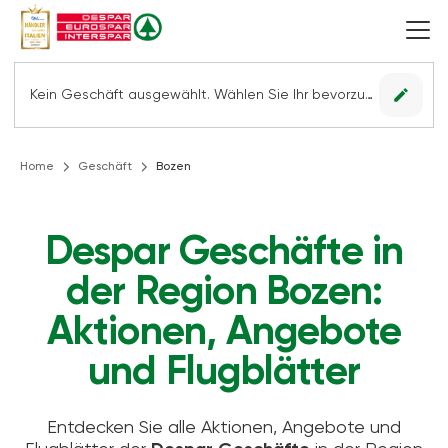
edit
Kein Geschäft ausgewählt. Wählen Sie Ihr bevorzugtes Geschäft, um alle Angebote sehen zu können.
Home
Geschäft
Bozen
Despar Geschäfte in
der Region Bozen:
Aktionen, Angebote
und Flugblätter
Entdecken Sie alle Aktionen, Angebote und