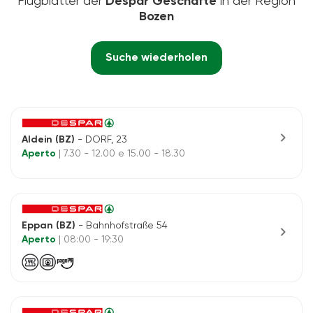
Flugblätter der
Despar Geschäfte
in der Region
Bozen
Suche wiederholen
chevron_right
Aldein (BZ)
- DORF, 23
Aperto
| 7.30 - 12.00 e 15.00 - 18.30
Eppan (BZ)
- Bahnhofstraße 54
chevron_right
Aperto
| 08:00 - 19:30