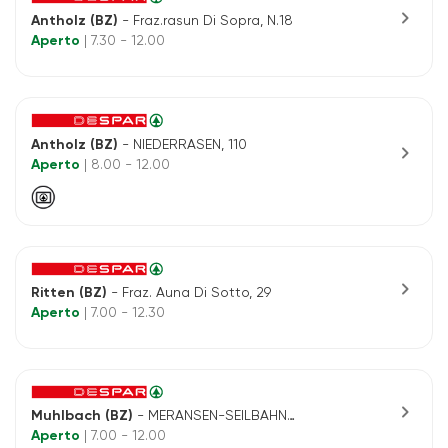
chevron_right
Antholz (BZ)
- Fraz.rasun Di Sopra, N.18
Aperto
| 7.30 - 12.00
Antholz (BZ)
- NIEDERRASEN, 110
chevron_right
Aperto
| 8.00 - 12.00
chevron_right
Ritten (BZ)
- Fraz. Auna Di Sotto, 29
Aperto
| 7.00 - 12.30
chevron_right
Muhlbach (BZ)
- MERANSEN-SEILBAHNPLATZ, 111
Aperto
| 7.00 - 12.00