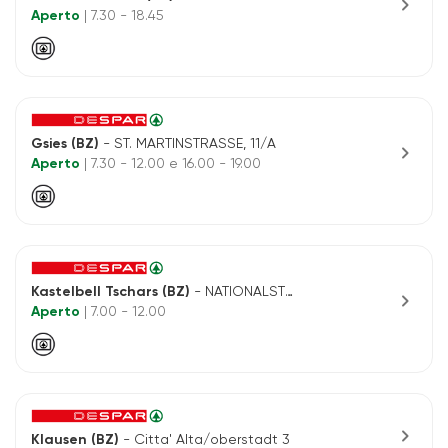
chevron_right
Aperto
| 7.30 - 18.45
Gsies (BZ)
- ST. MARTINSTRASSE, 11/A
chevron_right
Aperto
| 7.30 - 12.00 e 16.00 - 19.00
Kastelbell Tschars (BZ)
- NATIONALSTRASSE, 9
chevron_right
Aperto
| 7.00 - 12.00
chevron_right
Klausen (BZ)
- Citta' Alta/oberstadt 3