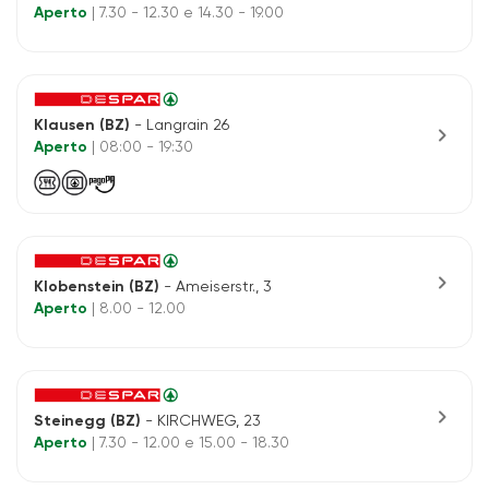
Aperto
| 7.30 - 12.30 e 14.30 - 19.00
Klausen (BZ)
- Langrain 26
chevron_right
Aperto
| 08:00 - 19:30
chevron_right
Klobenstein (BZ)
- Ameiserstr., 3
Aperto
| 8.00 - 12.00
chevron_right
Steinegg (BZ)
- KIRCHWEG, 23
Aperto
| 7.30 - 12.00 e 15.00 - 18.30