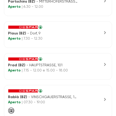
chevron_right
Partschins (BZ)
- MITTERHOFERSTRASSE, 9
Aperto
| 6.30 - 12.00
chevron_right
Plaus (BZ)
- Dorf, 9
Aperto
| 7.30 - 12.30
chevron_right
Prad (BZ)
- HAUPTSTRASSE, 101
Aperto
| 7.15 - 12.00 e 15.00 - 18.00
Rablà (BZ)
- VINSCHGAUERSTRASSE, 16- RABLAND
chevron_right
Aperto
| 07:30 - 19:00