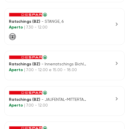
Ratschings (BZ)
- STANGE, 6
chevron_right
Aperto
| 7.30 - 12.00
chevron_right
Ratschings (BZ)
- Innerratschings Bichl 8
Aperto
| 7.00 - 12.00 e 15.00 - 18.00
chevron_right
Ratschings (BZ)
- JAUFENTAL-MITTERTAL, 49
Aperto
| 7.00 - 12.00