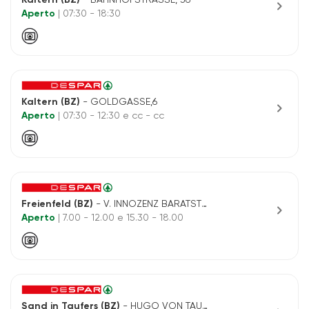
chevron_right
Aperto
| 07:30 - 18:30
Kaltern (BZ)
- GOLDGASSE,6
chevron_right
Aperto
| 07:30 - 12:30 e cc - cc
Freienfeld (BZ)
- V. INNOZENZ BARATSTRASSE, 34
chevron_right
Aperto
| 7.00 - 12.00 e 15.30 - 18.00
Sand in Taufers (BZ)
- HUGO VON TAUFERSSTRASSE, 7