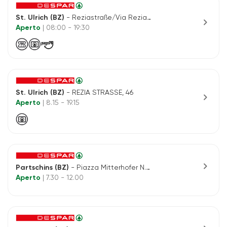
St. Ulrich (BZ)
- Reziastraße/Via Rezia 230
chevron_right
Aperto
| 08:00 - 19:30
St. Ulrich (BZ)
- REZIA STRASSE, 46
chevron_right
Aperto
| 8.15 - 19.15
chevron_right
Partschins (BZ)
- Piazza Mitterhofer N.4/6
Aperto
| 7.30 - 12.00