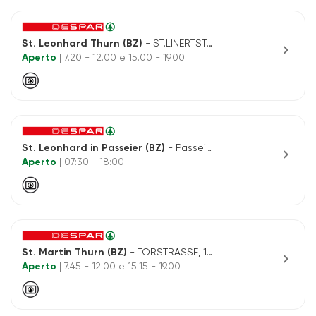
St. Leonhard Thurn (BZ)
- ST.LINERTSTRASSE, 56
chevron_right
Aperto
| 7.20 - 12.00 e 15.00 - 19.00
St. Leonhard in Passeier (BZ)
- Passeirerstr., 39
chevron_right
Aperto
| 07:30 - 18:00
St. Martin Thurn (BZ)
- TORSTRASSE, 18/A
chevron_right
Aperto
| 7.45 - 12.00 e 15.15 - 19.00