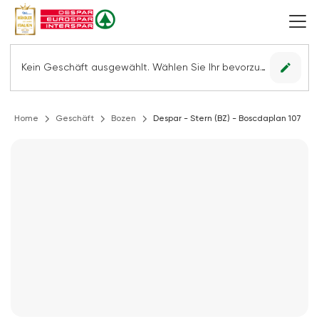
edit
Kein Geschäft ausgewählt. Wählen Sie Ihr bevorzugtes Geschäft, um alle Angebote sehen zu können.
Home
Geschäft
Bozen
Despar - Stern (BZ) - Boscdaplan 107