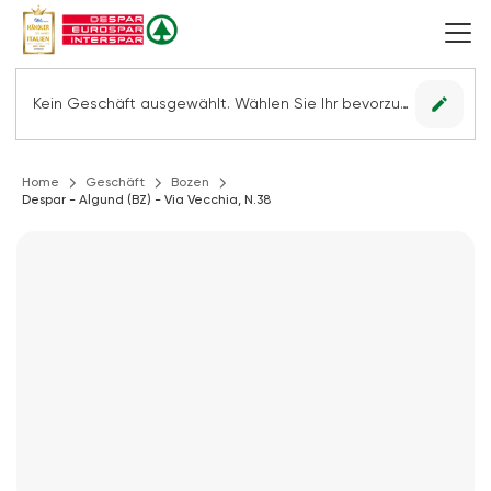
edit
Kein Geschäft ausgewählt. Wählen Sie Ihr bevorzugtes Geschäft, um alle Angebote sehen zu können.
Home
Geschäft
Bozen
Despar - Algund (BZ) - Via Vecchia, N.38