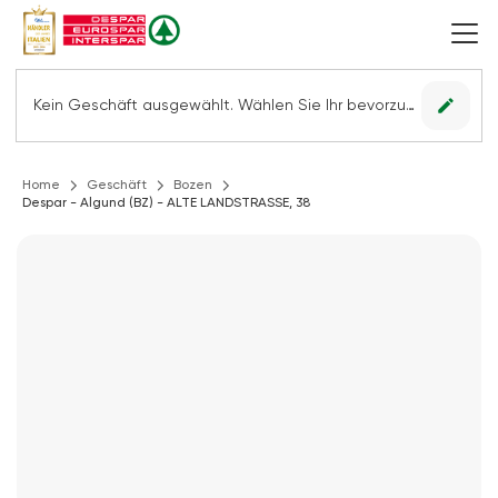
edit
Kein Geschäft ausgewählt. Wählen Sie Ihr bevorzugtes Geschäft, um alle Angebote sehen zu können.
Home
Geschäft
Bozen
Despar - Algund (BZ) - ALTE LANDSTRASSE, 38