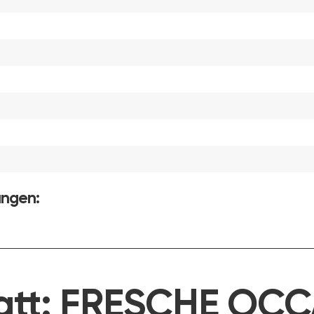
ungen:
att:
FRESCHE OCC