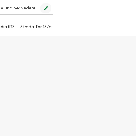
edit
Nessun punto vendita impostato, scegline uno per vedere le offerte.
dia (BZ) - Strada Tor 18/a