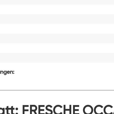
ungen:
att:
FRESCHE OCC