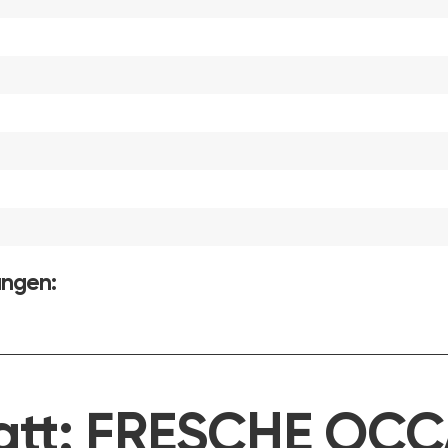
ungen:
att:
FRESCHE OCC