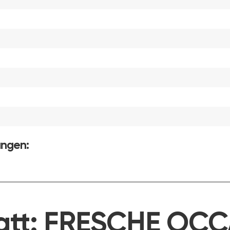
ungen:
att:
FRESCHE OCC