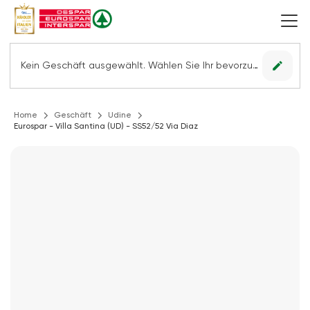
edit
Kein Geschäft ausgewählt. Wählen Sie Ihr bevorzugtes Geschäft, um alle Angebote sehen zu können.
Home
Geschäft
Udine
Eurospar - Villa Santina (UD) - SS52/52 Via Diaz