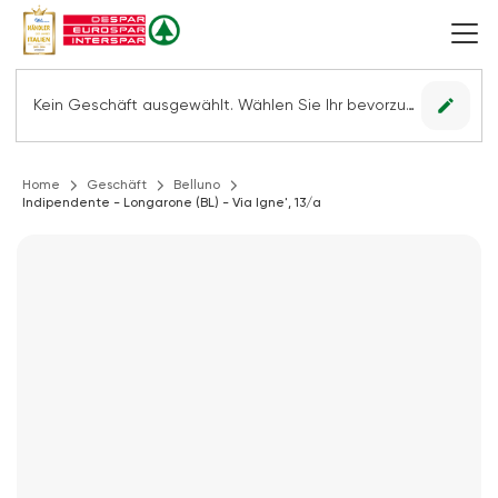
edit
Kein Geschäft ausgewählt. Wählen Sie Ihr bevorzugtes Geschäft, um alle Angebote sehen zu können.
Home
Geschäft
Belluno
Indipendente - Longarone (BL) - Via Igne', 13/a