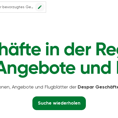
edit
Kein Geschäft ausgewählt. Wählen Sie Ihr bevorzugtes Geschäft, um alle Angebote sehen zu können.
äfte in der Re
Angebote und 
ionen, Angebote und Flugblätter der
Despar Geschäft
Suche wiederholen