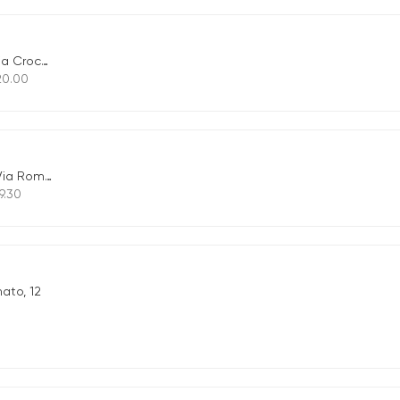
a Croce,8
 20.00
ia Roma, 37
9.30
nato, 12