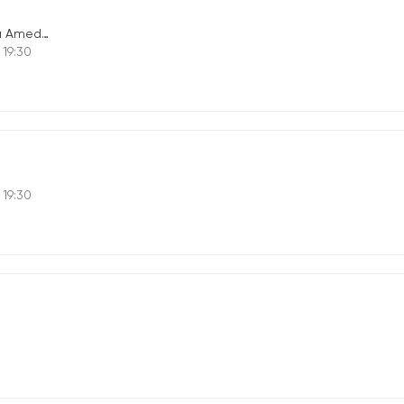
deo D'aosta
 19:30
 19:30