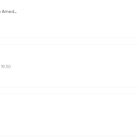
deo D'aosta
 19:30