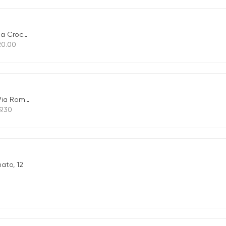
a Croce,8
 20.00
ia Roma, 37
9.30
nato, 12