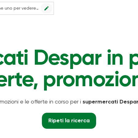
edit
Nessun punto vendita impostato, scegline uno per vedere le offerte.
ti Despar in p
erte, promozion
omozioni e le offerte in corso per i
supermercati Despa
Ripeti la ricerca