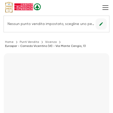
edit
Nessun punto vendita impostato, scegline uno per vedere le offerte.
Home
Punti Vendita
Vicenza
Eurospar - Cornedo Vicentino (VI) - Via Monte Cengio, 13