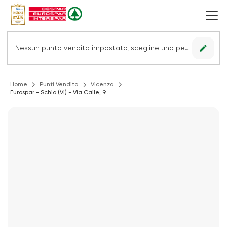
edit
Nessun punto vendita impostato, scegline uno per vedere le offerte.
Home
Punti Vendita
Vicenza
Eurospar - Schio (VI) - Via Caile, 9