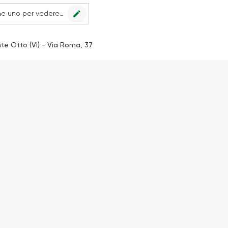
edit
Nessun punto vendita impostato, scegline uno per vedere le offerte.
te Otto (VI) - Via Roma, 37