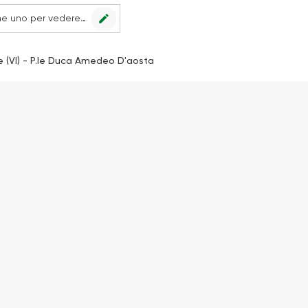
edit
Nessun punto vendita impostato, scegline uno per vedere le offerte.
 (VI) - P.le Duca Amedeo D'aosta