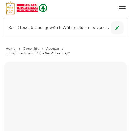
edit
Kein Geschäft ausgewählt. Wählen Sie Ihr bevorzugtes Geschäft, um alle Angebote sehen zu können.
Home
Geschäft
Vicenza
Eurospar - Trissino (VI) - Via A. Lora. 9/11