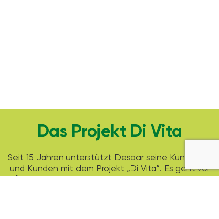
Das Projekt Di Vita
Seit 15 Jahren unterstützt Despar seine Kundinnen
und Kunden mit dem Projekt „Di Vita“. Es geht vor
allem darum bewusste Entscheidungen fürs Essen
zu treffen.
Die Leserinnen und Leser erwarten neben
spannenden Geschichten, saisonalen Rezepten