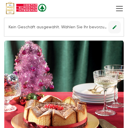
edit
Kein Geschäft ausgewählt. Wählen Sie Ihr bevorzugtes Geschäft, um alle Angebote sehen zu können.