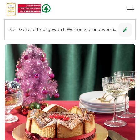
edit
Kein Geschäft ausgewählt. Wählen Sie Ihr bevorzugtes Geschäft, um alle Angebote sehen zu können.