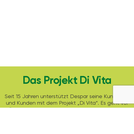
Das Projekt Di Vita
Seit 15 Jahren unterstützt Despar seine Kundinnen
und Kunden mit dem Projekt „Di Vita“. Es geht vor
allem darum bewusste Entscheidungen fürs Essen
zu treffen.
Die Leserinnen und Leser erwarten neben
spannenden Geschichten, saisonalen Rezepten