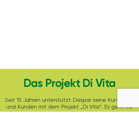
Das Projekt Di Vita
Seit 15 Jahren unterstützt Despar seine Kundinnen
und Kunden mit dem Projekt „Di Vita“. Es geht vor
allem darum bewusste Entscheidungen fürs Essen
zu treffen.
Die Leserinnen und Leser erwarten neben
spannenden Geschichten, saisonalen Rezepten