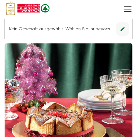
edit
Kein Geschäft ausgewählt. Wählen Sie Ihr bevorzugtes Geschäft, um alle Angebote sehen zu können.