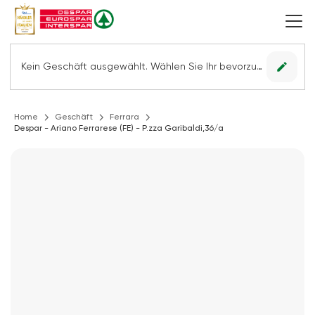
edit
Kein Geschäft ausgewählt. Wählen Sie Ihr bevorzugtes Geschäft, um alle Angebote sehen zu können.
Home
Geschäft
Ferrara
Despar - Ariano Ferrarese (FE) - P.zza Garibaldi,36/a