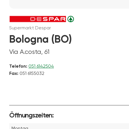
Supermarkt Despar
Bologna (BO)
Via A.costa, 61
Telefon:
051 6142504
Fax:
051 6155032
Öffnungszeiten:
Montag