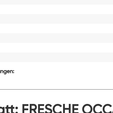
ungen:
att:
FRESCHE OCC