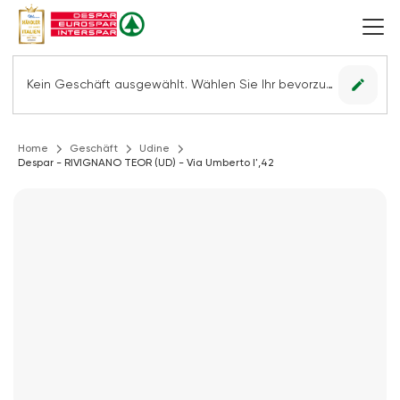
edit
Kein Geschäft ausgewählt. Wählen Sie Ihr bevorzugtes Geschäft, um alle Angebote sehen zu können.
Home
Geschäft
Udine
Despar - RIVIGNANO TEOR (UD) - Via Umberto I',42