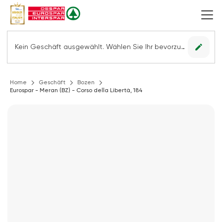
edit
Kein Geschäft ausgewählt. Wählen Sie Ihr bevorzugtes Geschäft, um alle Angebote sehen zu können.
Home
Geschäft
Bozen
Eurospar - Meran (BZ) - Corso della Libertà, 184