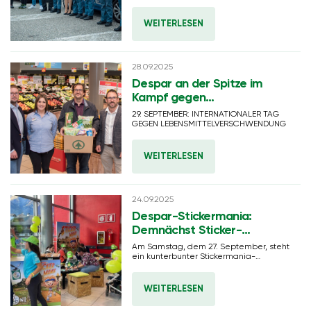
startet eine neue
Informationskampagne für Schutz und
Unterstützung der Opfer von Gewalt
WEITERLESEN
28.09.2025
Despar an der Spitze im
Kampf gegen
Lebensmittelverschwendung
29. SEPTEMBER: INTERNATIONALER TAG
GEGEN LEBENSMITTELVERSCHWENDUNG
WEITERLESEN
24.09.2025
Despar-Stickermania:
Demnächst Sticker-
Tauschbörsen in ganz
Am Samstag, dem 27. September, steht
Südtirol
ein kunterbunter Stickermania-
Nachmittag für Kinder und Familien in
den INTERSPAR-Märkten in Bozen,
Meran, St. Lorenzen sowie im EUROSPAR
WEITERLESEN
Milland auf dem Programm.