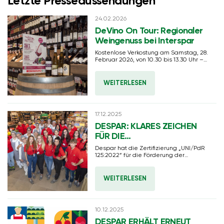
Letzte Presseaussendungen
24.02.2026
DeVino On Tour: Regionaler
Weingenuss bei Interspar
Kostenlose Verkostung am Samstag, 28.
Februar 2026, von 10.30 bis 13.30 Uhr –
in Bozen, St. Lorenzen, Meran und
Rovereto.
WEITERLESEN
17.12.2025
DESPAR: KLARES ZEICHEN
FÜR DIE
GESCHLECHTERGLEICHSTELLU
Despar hat die Zertifizierung „UNI/PdR
125:2022“ für die Förderung der
Geschlechtergleichstellung erhalten.
Die Auszeichnung folgt auf die
erfolgreiche Prüfung des
WEITERLESEN
unternehmensweiten
Managementsystems und sämtlicher
interner Prozesse.
10.12.2025
DESPAR ERHÄLT ERNEUT