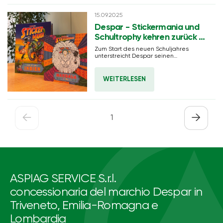
15.09.2025
Despar - Stickermania und
Schultrophy kehren zurück –
Neu: Der
Zum Start des neuen Schuljahres
Kreativwettbewerb „Die
unterstreicht Despar seinen
jahrelangen Einsatz für die Schulen mit
Superhelden des gesunden
einer neuen Auflage der „Schultrophy“.
Essens“
WEITERLESEN
←
→
1
ASPIAG SERVICE S.r.l.
concessionaria del marchio Despar in
Triveneto, Emilia-Romagna e
Lombardia