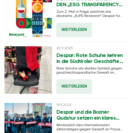
DEN „ESG TRANSPARENCY
AWARD“
Zum 2. Mal in Folge zeichnet die
deutsche „EUPD Research“ Despar für
herausragende Qualität und
Transparenz in der
Nachhaltigkeitsberichterstattung aus.
WEITERLESEN
25.11.2025
Despar: Rote Schuhe kehren
in die Südtiroler Geschäfte
zurück
Rote Schuhe als starkes Symbol gegen
geschlechtsspezifische Gewalt im
ganzen Land.
WEITERLESEN
19.11.2025
Despar und die Bozner
Quästur setzen ein klares
Zeichen gegen Gewalt an
BAnlässlich des internationalen
Frauen
Aktionstages gegen Gewalt an Frauen